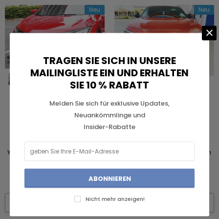
Neu
Neu
TRAGEN SIE SICH IN UNSERE
MAILINGLISTE EIN UND ERHALTEN
SIE 10 % RABATT
Melden Sie sich für exklusive Updates,
Neuankömmlinge und
Insider-Rabatte
THEYOUNGERCAR
THEYOUNGERCAR
YOUNGERCAR Für 2017-2021 10th
YOUNGERCAR Für 2022 2023 11th
Honda Civic Hatchback Si FK7
Honda Civic Frontschürze Lip
Front Lip
$139.00
-
$159.00
$248.00
Nicht mehr anzeigen!