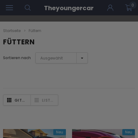
0
Theyoungercar
Startseite
Füttern
FÜTTERN
Sortieren nach
Ausgewählt
GITTERANSICHT
LISTENANSICHT
Neu
Neu