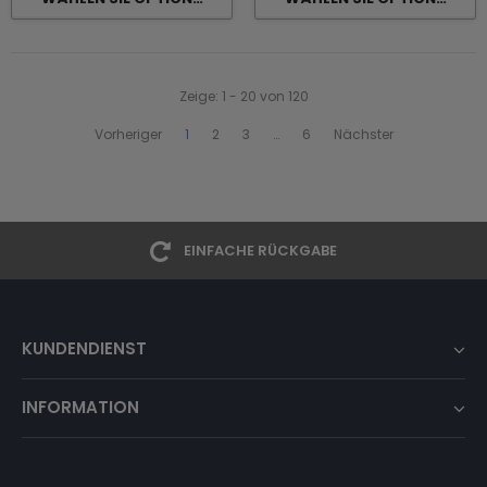
Zeige
: 1 - 20
von
120
Vorheriger
1
2
3
…
6
Nächster
EINFACHE RÜCKGABE
KUNDENDIENST
INFORMATION